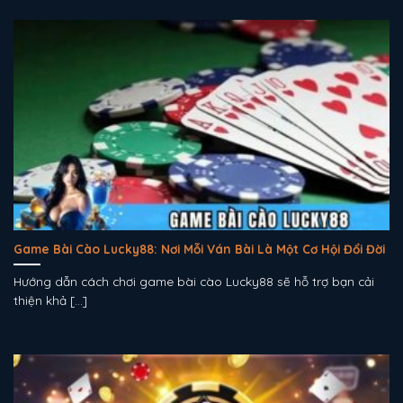
Game Bài Cào Lucky88: Nơi Mỗi Ván Bài Là Một Cơ Hội Đổi Đời
Hướng dẫn cách chơi game bài cào Lucky88 sẽ hỗ trợ bạn cải
thiện khả [...]