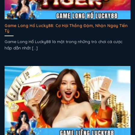
Game Long Hổ Lucky88: Cơ Hội Thắng Đậm, Nhận Ngay Tiền
Tỷ
Game Long Hổ Lucky88 là một trong những trò chơi cá cược
hấp dẫn nhất [...]