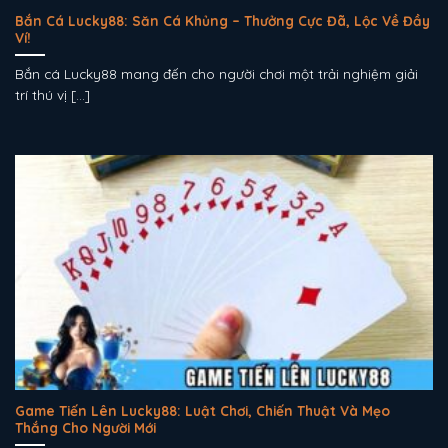
Bắn Cá Lucky88: Săn Cá Khủng – Thưởng Cực Đã, Lộc Về Đầy
Ví!
Bắn cá Lucky88 mang đến cho người chơi một trải nghiệm giải
trí thú vị [...]
Game Tiến Lên Lucky88: Luật Chơi, Chiến Thuật Và Mẹo
Thắng Cho Người Mới