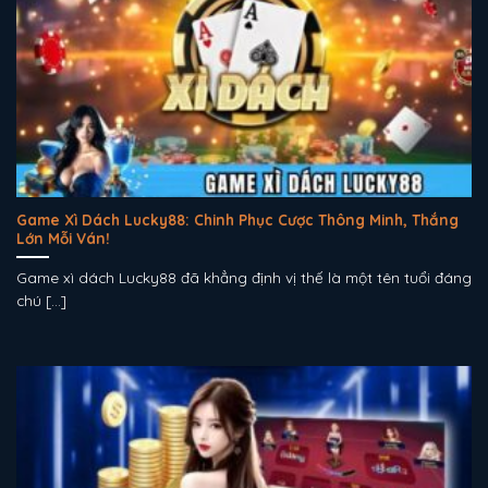
Game Xì Dách Lucky88: Chinh Phục Cược Thông Minh, Thắng
Lớn Mỗi Ván!
Game xì dách Lucky88 đã khẳng định vị thế là một tên tuổi đáng
chú [...]