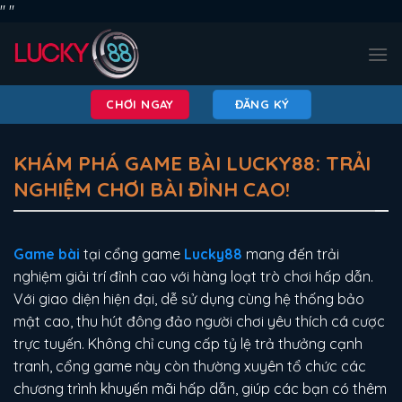
Skip
"
"
to
content
CHƠI NGAY
ĐĂNG KÝ
KHÁM PHÁ GAME BÀI LUCKY88: TRẢI
NGHIỆM CHƠI BÀI ĐỈNH CAO!
Game bài
tại cổng game
Lucky88
mang đến trải
nghiệm giải trí đỉnh cao với hàng loạt trò chơi hấp dẫn.
Với giao diện hiện đại, dễ sử dụng cùng hệ thống bảo
mật cao, thu hút đông đảo người chơi yêu thích cá cược
trực tuyến. Không chỉ cung cấp tỷ lệ trả thưởng cạnh
tranh, cổng game này còn thường xuyên tổ chức các
chương trình khuyến mãi hấp dẫn, giúp các bạn có thêm