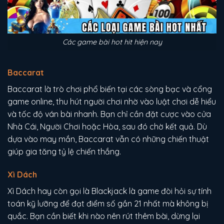
Các game bài hot hit hiện nay
Baccarat
Baccarat là trò chơi phổ biến tại các sòng bạc và cổng
game online, thu hút người chơi nhờ vào luật chơi dễ hiểu
và tốc độ ván bài nhanh. Bạn chỉ cần đặt cược vào cửa
Nhà Cái, Người Chơi hoặc Hòa, sau đó chờ kết quả. Dù
dựa vào may mắn, Baccarat vẫn có những chiến thuật
giúp gia tăng tỷ lệ chiến thắng.
Xì Dách
Xì Dách hay còn gọi là Blackjack là game đòi hỏi sự tính
toán kỹ lưỡng để đạt điểm số gần 21 nhất mà không bị
quắc. Bạn cần biết khi nào nên rút thêm bài, dừng lại